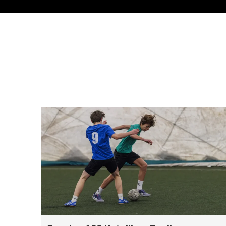
meg
d!”
 hogy a
a