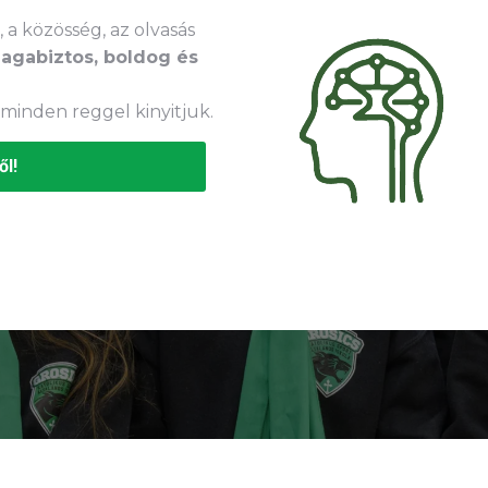
, a közösség, az olvasás
agabiztos, boldog és
 minden reggel kinyitjuk.
ől!