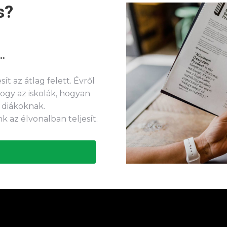
s?
..
ít az átlag felett. Évről
ogy az iskolák, hogyan
 diákoknak.
k az élvonalban teljesít.