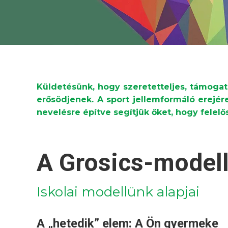
Küldetésünk, hogy szeretetteljes, támogat
erősödjenek. A sport jellemformáló erejér
nevelésre építve segítjük őket, hogy felelős
A Grosics-model
Iskolai modellünk alapjai
A „hetedik” elem: A Ön gyermeke