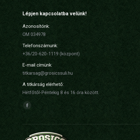
Lépjen kapcsolatba velünk!
Azonosítónk:
OM 034978
Telefonszámunk:
+36/20-620-1119 (központ)
E-mail címünk:
titkarsag@grosicssuli.hu
A titkárság elérhető:
Hétfőtől-Péntekig 8 és 16 óra között.
Find us on:
Facebook
page
opens
in