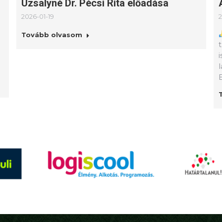
Uzsalyné Dr. Pécsi Rita előadása
2026-01-19
2
Tovább olvasom