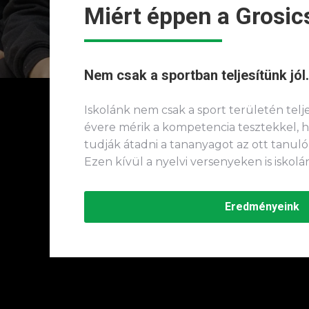
Miért éppen a Grosic
Nem csak a sportban teljesítünk jól.
Iskolánk nem csak a sport területén teljes
évere mérik a kompetencia tesztekkel, h
tudják átadni a tananyagot az ott tanuló
Ezen kívül a nyelvi versenyeken is iskolán
Eredményeink