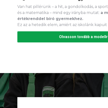
Van hat pillérünk – a hit, a gondolkodás, a sport
és a matematika – mind egy irányba mutat:
a m
értékrenddel bíró gyermekhez.
Ez az a hetedik elem, amiért az iskolánk kapuit
Olvasson tovább a modellr