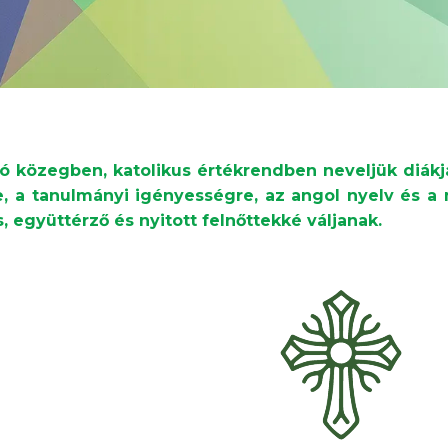
ó közegben, katolikus értékrendben neveljük diákj
e, a tanulmányi igényességre, az angol nyelv és a
, együttérző és nyitott felnőttekké váljanak.
l