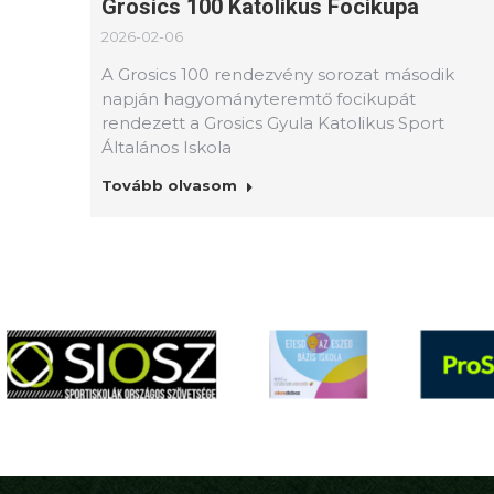
Grosics 100 Katolikus Focikupa
2026-02-06
A Grosics 100 rendezvény sorozat második
napján hagyományteremtő focikupát
rendezett a Grosics Gyula Katolikus Sport
Általános Iskola
Tovább olvasom