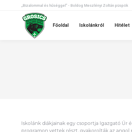
„Bizalommal és hűséggel” - Boldog Meszlényi Zoltán püspök
Főoldal
Iskolánkról
Hitélet
Iskolánk diákjainak egy csoportja Igazgató Úr 
programon vettek részt, gyakorolták az angol n