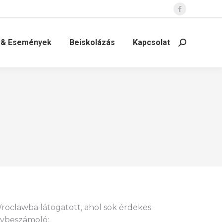
Facebook
page
opens
 & Események
Beiskolázás
Kapcsolat
Search:
in
new
window
Wroclawba látogatott, ahol sok érdekes
énybeszámoló: