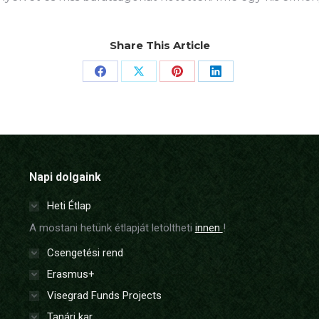
Share This Article
Share
Share
Share
Share
on
on
on
on
Facebook
X
Pinterest
LinkedIn
Napi dolgaink
Heti Étlap
A mostani hetünk étlapját letöltheti
innen
!
Csengetési rend
Erasmus+
Visegrad Funds Projects
Tanári kar