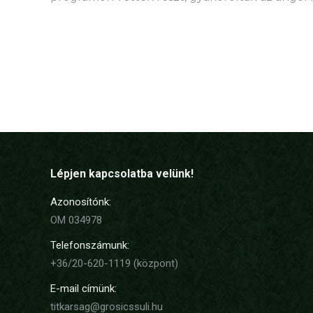
Lépjen kapcsolatba velünk!
Azonosítónk:
OM 034978
Telefonszámunk:
+36/20-620-1119 (központ)
E-mail címünk:
titkarsag@grosicssuli.hu