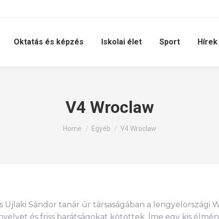
Oktatás és képzés
Iskolai élet
Sport
Hírek
V4 Wroclaw
You are here:
Home
Egyéb
V4 Wroclaw
és Ujlaki Sándor tanár úr társaságában a lengyelországi 
yelvet és friss barátságokat kötöttek. Íme egy kis élm