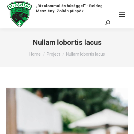
„Bizalommal és hűséggel” - Boldog
Meszlényi Zoltán püspök
Search:
Nullam lobortis lacus
You are here:
Home
Project
Nullam lobortis lacus