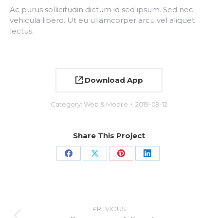
Ac purus sollicitudin dictum id sed ipsum. Sed nec
vehicula libero. Ut eu ullamcorper arcu vel aliquet
lectus.
Download App
Category:
Web & Mobile
2019-09-12
Share This Project
Share
Share
Share
Share
on
on
on
on
Facebook
X
Pinterest
LinkedIn
Project
PREVIOUS
navigation