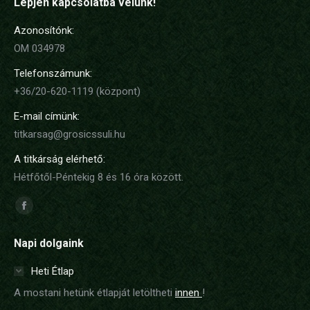
Lépjen kapcsolatba velünk!
Azonosítónk:
OM 034978
Telefonszámunk:
+36/20-620-1119 (központ)
E-mail címünk:
titkarsag@grosicssuli.hu
A titkárság elérhető:
Hétfőtől-Péntekig 8 és 16 óra között.
Find us on:
Facebook
page
Napi dolgaink
opens
in
Heti Étlap
new
A mostani hetünk étlapját letöltheti
innen
!
window